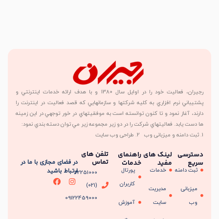
رجیران، فعاليت خود را در اوايل سال 1380 و با هدف ارائه خدمات اينترنتي و
پشتيباني نرم افزاري به کليه شرکتها و سازمانهايي که قصد فعاليت در اينترنت را
دارند، آغاز نمود و تا کنون توانسته است به موفقيتهاي در خور توجهي در اين زمينه
ها دست يابد. فعاليتهاي شرکت را در دو زير مجموعه زير مي توان دسته بندي نمود:
1. ثبت دامنه و میزبانی وب 2. طراحی وب سایت
تلفن های
دسترسی
لینک های
راهنمای
تماس
سریع
مفید
خدمات
در فضای مجازی با ما در
ثبت دامنه
خدمات
پورتال
ارتباط باشید
22251000
کاربران
(021)
میزبانی
مدیریت
09122459000
وب
سایت
آموزش