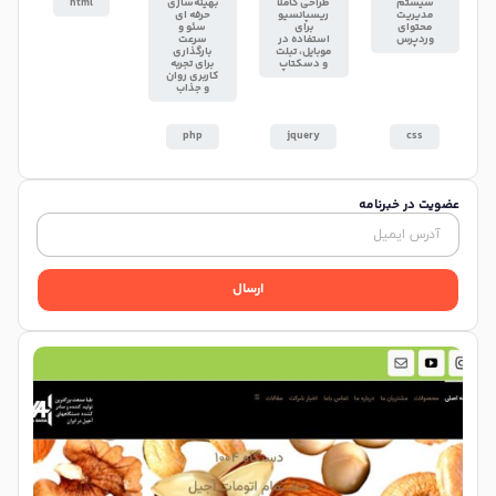
سیستم
طراحی کاملاً
بهینه‌سازی
html
مدیریت
ریسپانسیو
حرفه ای
محتوای
برای
سئو و
وردپرس
استفاده در
سرعت
موبایل، تبلت
بارگذاری
و دسکتاپ
برای تجربه
کاربری روان
و جذاب
php
jquery
css
عضویت در خبرنامه
ارسال