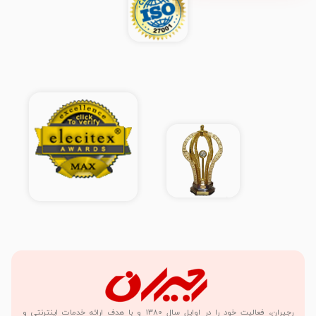
رجیران، فعاليت خود را در اوايل سال 1380 و با هدف ارائه خدمات اينترنتي و