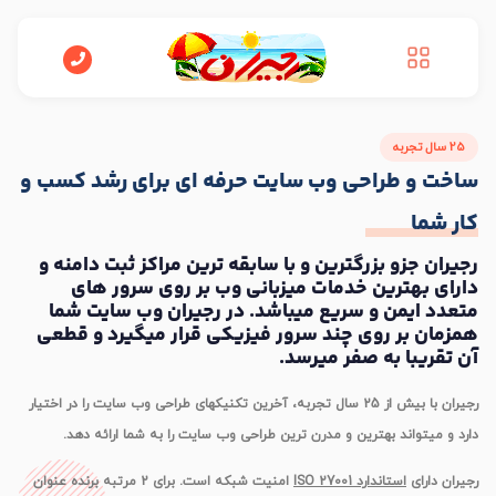
25 سال تجربه
ساخت و طراحی وب سایت حرفه ای
برای رشد کسب و
کار شما
رجيران جزو بزرگترين و با سابقه ترین مراکز ثبت دامنه و
دارای بهترين خدمات میزبانی وب بر روی سرور های
متعدد ایمن و سريع ميباشد. در رجیران وب سايت شما
همزمان بر روي چند سرور فيزيکی قرار ميگيرد و قطعی
آن تقريبا به صفر ميرسد.
رجيران با بیش از 25 سال تجربه، آخرين تکنيکهای طراحی وب سايت را در اختیار
دارد و میتواند بهترين و مدرن ترين طراحی وب سايت را به شما ارائه دهد.
رجيران دارای
استاندارد ISO 27001
امنیت شبکه است. برای 2 مرتبه برنده عنوان