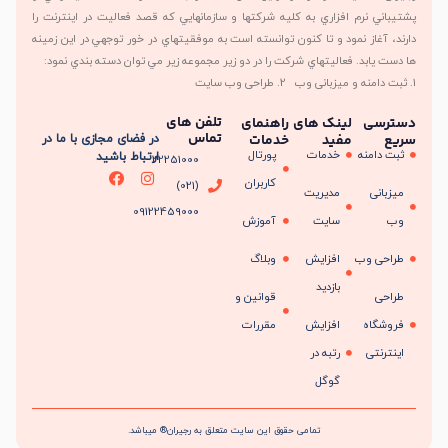
پشتيباني نرم افزاري به کليه شرکتها و سازمانهايي که قصد فعاليت در اينترنت را
دارند، آغاز نمود و تا کنون توانسته است به موفقيتهاي در خور توجهي در اين زمينه
ها دست يابد. فعاليتهاي شرکت را در دو زير مجموعه زير مي توان دسته بندي نمود:
1. ثبت دامنه و میزبانی وب 2. طراحی وب سایت
تلفن های
دسترسی
لینک های
راهنمای
تماس
سریع
مفید
خدمات
در فضای مجازی با ما در
ثبت دامنه
خدمات
پورتال
ارتباط باشید
22251000
کاربران
(021)
میزبانی
مدیریت
09122459000
وب
سایت
آموزش
طراحی وب
افزایش
وبلاگ
بازدید
طراحی
قوانین و
فروشگاه
افزایش
مقررات
اینترنتی
رتبه در
گوگل
تمامی حقوق این سایت متعلق به رجیران® میباشد.