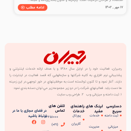
17 مهر , 1402
ادامه مطلب
رجیران، فعاليت خود را در اوايل سال 1380 و با هدف ارائه خدمات اينترنتي و
پشتيباني نرم افزاري به کليه شرکتها و سازمانهايي که قصد فعاليت در اينترنت را
دارند، آغاز نمود و تا کنون توانسته است به موفقيتهاي در خور توجهي در اين زمينه
ها دست يابد. فعاليتهاي شرکت را در دو زير مجموعه زير مي توان دسته بندي نمود:
1. ثبت دامنه و میزبانی وب 2. طراحی وب سایت
تلفن های
دسترسی
لینک های
راهنمای
تماس
سریع
مفید
خدمات
در فضای مجازی با ما در
ثبت دامنه
خدمات
پورتال
ارتباط باشید
22251000
کاربران
(021)
میزبانی
مدیریت